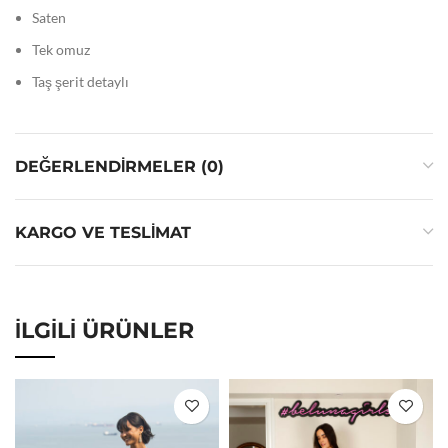
Saten
Tek omuz
Taş şerit detaylı
DEĞERLENDIRMELER (0)
KARGO VE TESLIMAT
İLGILI ÜRÜNLER