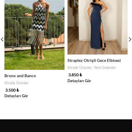
Straplez Otrişli Gece Elbisesi
Kiralık Ürünler
,
Yeni Gelenler
3.850
₺
Bronx and Banco
Detayları Gör
Kiralık Ürünler
3.500
₺
Detayları Gör