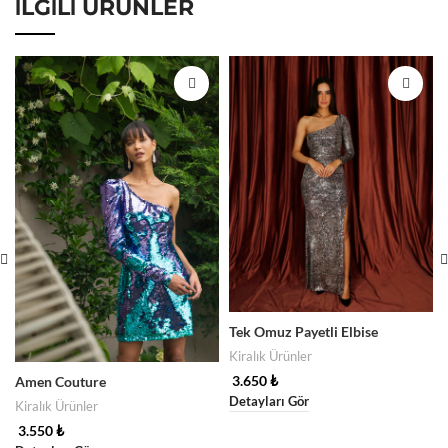
İLGILI ÜRÜNLER
Tek Omuz Payetli Elbise
Kiralık Ürünler
3.650
₺
Amen Couture
Detayları Gör
Kiralık Ürünler
3.550
₺