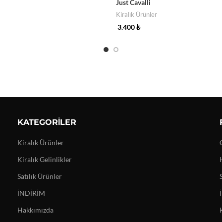
Just Cavalli
ör
Kiralık Ürünler
3.400
₺
Detayları Gör
KATEGORILER
Kiralık Ürünler
Kiralık Gelinlikler
Satılık Ürünler
İNDİRİM
Hakkımızda