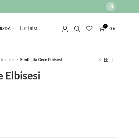
0
MIZDA
İLETIŞIM
0
₺
 Gelenler
Simli Lila Gece Elbisesi
e Elbisesi