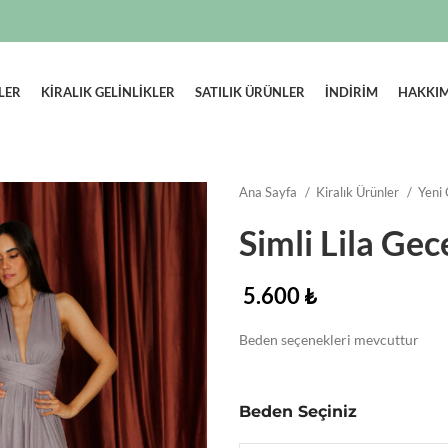
LER
KIRALIK GELINLIKLER
SATILIK ÜRÜNLER
İNDİRİM
HAKKI
Ana Sayfa
Kiralık Ürünler
Yeni
Simli Lila Gec
5.600
₺
Beden seçenekleri mevcuttur
Beden Seçiniz