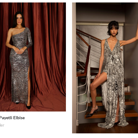
ayetli Elbise
ler