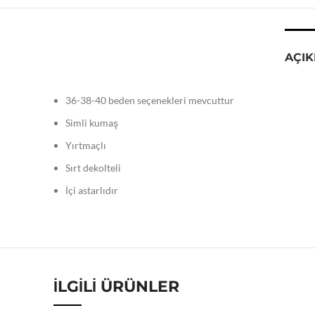
AÇI
36-38-40 beden seçenekleri mevcuttur
Simli kumaş
Yırtmaçlı
Sırt dekolteli
İçi astarlıdır
İLGILI ÜRÜNLER