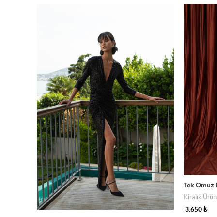
Tek Omuz P
Kiralık Ürün
3.650
₺