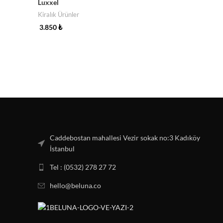
Luxxel
Detayları G
Kiralık Ürünler
3.850
₺
Detayları Gör
Caddebostan mahallesi Vezir sokak no:3 Kadıköy
İstanbul
Tel : (0532) 278 27 72
hello@beluna.co