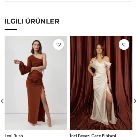
İLGILI ÜRÜNLER
Lexi Rush
İnci Beyazı Gece Elbisesi