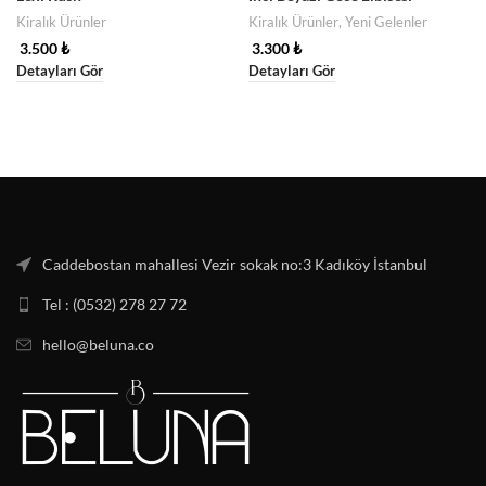
Kiralık Ürünler
Kiralık Ürünler
,
Yeni Gelenler
3.500
₺
3.300
₺
Detayları Gör
Detayları Gör
Caddebostan mahallesi Vezir sokak no:3 Kadıköy İstanbul
Tel : (0532) 278 27 72
hello@beluna.co