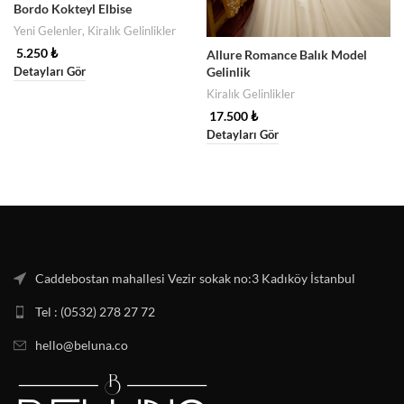
Bordo Kokteyl Elbise
Yeni Gelenler
,
Kiralık Gelinlikler
5.250
₺
Allure Romance Balık Model
Gelinlik
Detayları Gör
Kiralık Gelinlikler
17.500
₺
Detayları Gör
Caddebostan mahallesi Vezir sokak no:3 Kadıköy İstanbul
Tel : (0532) 278 27 72
hello@beluna.co