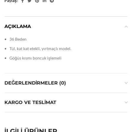
Paylaş:
AÇIKLAMA
36 Beden
Tül, kat kat etekli, yırtmaçlı model.
Göğüs kısmı boncuk işlemeli
DEĞERLENDIRMELER (0)
KARGO VE TESLIMAT
İLGILI ÜRÜNLER