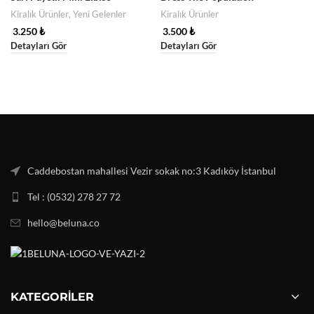
Kiralık Ürünler
,
Yeni Gelenler
Kiralık Ürünler
3.250
₺
3.500
₺
Detayları Gör
Detayları Gör
Caddebostan mahallesi Vezir sokak no:3 Kadıköy İstanbul
Tel : (0532) 278 27 72
hello@beluna.co
KATEGORILER