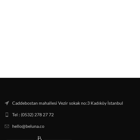
Caddebostan mahallesi Vezir sokak no:3 Kadıköy İstanbul
Tel : (0532) 278 27 72
hello@beluna.co