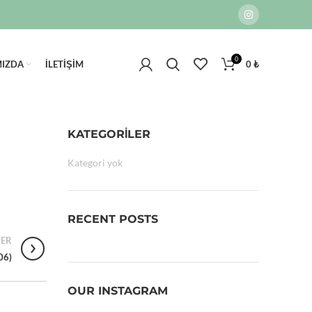
0
MIZDA
İLETIŞIM
0
₺
KATEGORILER
Kategori yok
RECENT POSTS
ER
06)
OUR INSTAGRAM