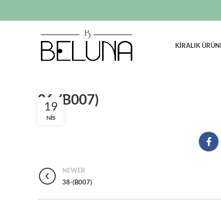
KIRALIK ÜRÜN
36-(B007)
19
NIS
NEWER
38-(B007)