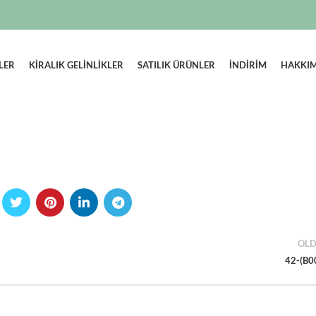
LER
KIRALIK GELINLIKLER
SATILIK ÜRÜNLER
İNDİRİM
HAKKI
OLD
42-(B0