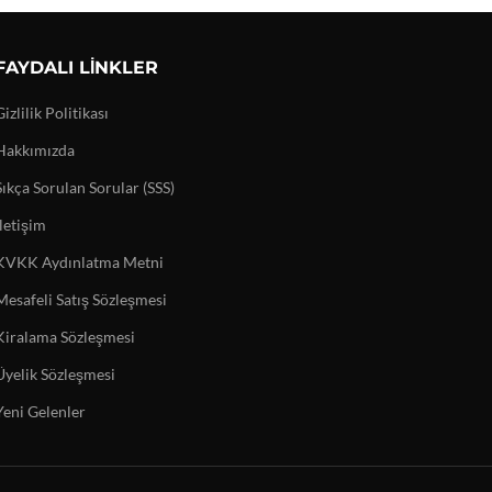
FAYDALI LINKLER
Gizlilik Politikası
Hakkımızda
Sıkça Sorulan Sorular (SSS)
İletişim
KVKK Aydınlatma Metni
Mesafeli Satış Sözleşmesi
Kiralama Sözleşmesi
Üyelik Sözleşmesi
Yeni Gelenler