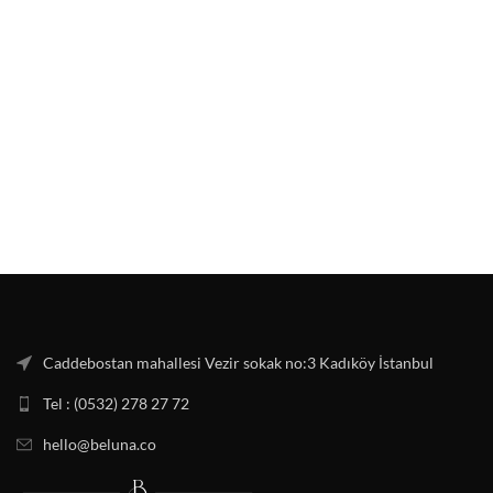
Caddebostan mahallesi Vezir sokak no:3 Kadıköy İstanbul
Tel : (0532) 278 27 72
hello@beluna.co