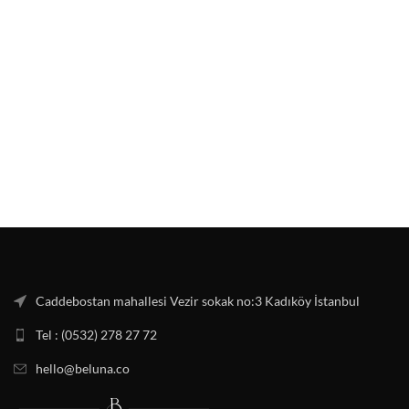
Caddebostan mahallesi Vezir sokak no:3 Kadıköy İstanbul
Tel : (0532) 278 27 72
hello@beluna.co