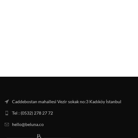
Caddebostan mahallesi Vezir sokak no:3 Kadıköy İstanbul
Tel : (0532) 278 27 72
hello@beluna.co